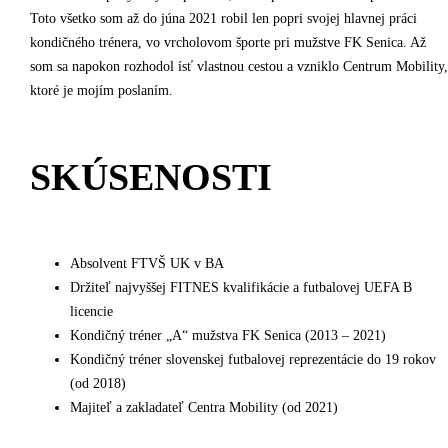
Toto všetko som až do júna 2021 robil len popri svojej hlavnej práci
kondičného trénera, vo vrcholovom športe pri mužstve FK Senica. Až
som sa napokon rozhodol ísť vlastnou cestou a vzniklo Centrum Mobility,
ktoré je mojím poslaním.
SKÚSENOSTI
Absolvent FTVŠ UK v BA
Držiteľ najvyššej FITNES kvalifikácie a futbalovej UEFA B
licencie
Kondičný tréner „A“ mužstva FK Senica (2013 – 2021)
Kondičný tréner slovenskej futbalovej reprezentácie do 19 rokov
(od 2018)
Majiteľ a zakladateľ Centra Mobility (od 2021)