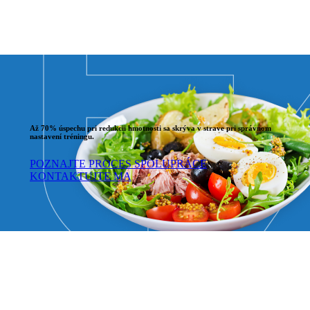
Až 70% úspechu pri redukcii hmotnosti sa skrýva v strave pri správnom
nastavení tréningu.
POZNAJTE PROCES SPOLUPRÁCE
KONTAKTUJTE MA