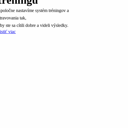
tréningu
poločne nastavíme systém tréningov a
travovania tak,
by ste sa cítili dobre a videli výsledky.
istiť viac