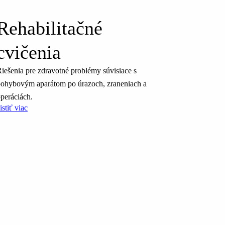
Rehabilitačné
cvičenia
iešenia pre zdravotné problémy súvisiace s
ohybovým aparátom po úrazoch, zraneniach a
peráciách.
istiť viac