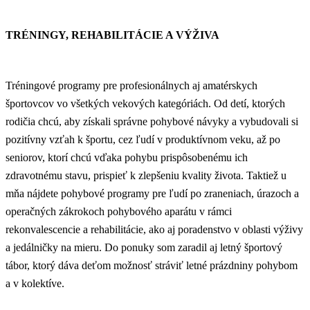
TRÉNINGY, REHABILITÁCIE A VÝŽIVA
Tréningové programy pre profesionálnych aj amatérskych
športovcov vo všetkých vekových kategóriách. Od detí, ktorých
rodičia chcú, aby získali správne pohybové návyky a vybudovali si
pozitívny vzťah k športu, cez ľudí v produktívnom veku, až po
seniorov, ktorí chcú vďaka pohybu prispôsobenému ich
zdravotnému stavu, prispieť k zlepšeniu kvality života. Taktiež u
mňa nájdete pohybové programy pre ľudí po zraneniach, úrazoch a
operačných zákrokoch pohybového aparátu v rámci
rekonvalescencie a rehabilitácie, ako aj poradenstvo v oblasti výživy
a jedálničky na mieru. Do ponuky som zaradil aj letný športový
tábor, ktorý dáva deťom možnosť stráviť letné prázdniny pohybom
a v kolektíve.