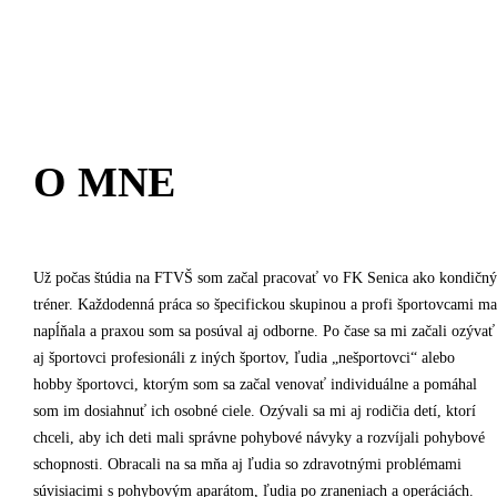
O MNE
Už počas štúdia na FTVŠ som začal pracovať vo FK Senica ako kondičný
tréner. Každodenná práca so špecifickou skupinou a profi športovcami ma
napĺňala a praxou som sa posúval aj odborne. Po čase sa mi začali ozývať
aj športovci profesionáli z iných športov, ľudia „nešportovci“ alebo
hobby športovci, ktorým som sa začal venovať individuálne a pomáhal
som im dosiahnuť ich osobné ciele. Ozývali sa mi aj rodičia detí, ktorí
chceli, aby ich deti mali správne pohybové návyky a rozvíjali pohybové
schopnosti. Obracali na sa mňa aj ľudia so zdravotnými problémami
súvisiacimi s pohybovým aparátom, ľudia po zraneniach a operáciách.