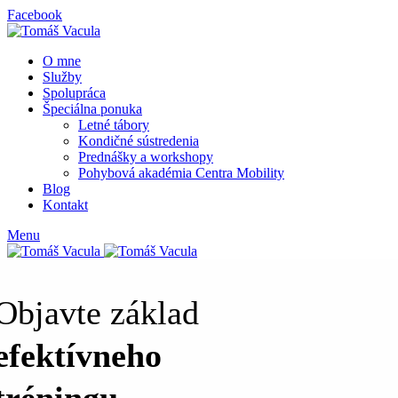
Facebook
O mne
Služby
Spolupráca
Špeciálna ponuka
Letné tábory
Kondičné sústredenia
Prednášky a workshopy
Pohybová akadémia Centra Mobility
Blog
Kontakt
Menu
Objavte základ
efektívneho