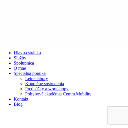
Hlavná stránka
Služby
Spolupráca
O mne
Špeciálna ponuka
Letné tábory
Kondičné sústredenia
Prednášky a workshopy
Pohybová akadémia Centra Mobility
Kontakt
Blog